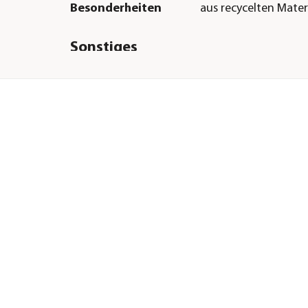
Besonderheiten
aus recycelten Mater
Sonstiges
Marke
WILD REPUBLIC®
Hinweis
Nach der deutschen
Spielzeugnorm EN71