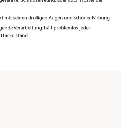
lgefährte, Schmusefreund, aber auch Tröster bei
t mit seinen drolligen Augen und schöner Färbung
gende Verarbeitung: hält problemlos jeder
ttacke stand