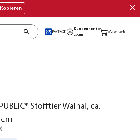
Kopieren
Kundenkonto
PAYBACK
Warenkorb
Login
UBLIC® Stofftier Walhai, ca.
 cm
0
)