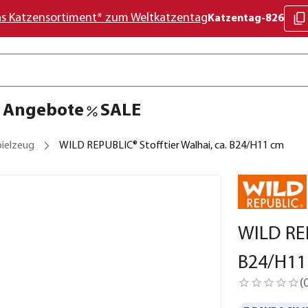
as Katzensortiment* zum Weltkatzentag
Katzentag-826
Angebote
SALE
pielzeug
WILD REPUBLIC® Stofftier Walhai, ca. B24/H11 cm
WILD REP
B24/H11
(