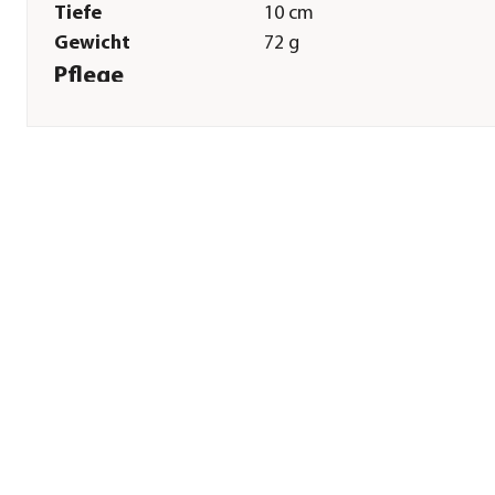
Tiefe
10 cm
Gewicht
72 g
Pflege
Pflegehinweise
Handwäsche
Herstellerangaben
Land
DK
Firma
Wild Republic Europe
(Denmark) ApS
E-Mail
infoeu@wildrepublic.com
Straße
Fynsvej
Hausnummer
60
Postleitzahl
5500
Stadt
Middelfart