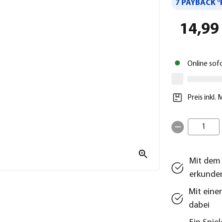
7 PAYBACK °
14,99
Online sof
Preis inkl.
1
Mit dem 
erkunde
Mit eine
dabei