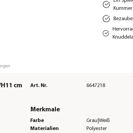
Ein Spie
Kummer
Bezauber
Hervorra
Knuddela
ungen
4/H11 cm
Art. Nr.
6647218
Merkmale
Farbe
Grau|Weiß
Materialien
Polyester