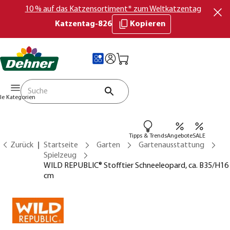
10 % auf das Katzensortiment* zum Weltkatzentag
Katzentag-826
Kopieren
lle Kategorien
Tipps & Trends
Angebote
SALE
Zurück
Startseite
Garten
Gartenausstattung
Spielzeug
WILD REPUBLIC® Stofftier Schneeleopard, ca. B35/H16
cm