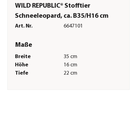
WILD REPUBLIC® Stofftier
Schneeleopard, ca. B35/H16 cm
Art. Nr.
6647101
Maße
Breite
35 cm
Höhe
16 cm
Tiefe
22 cm
Gewicht
177 g
Merkmale
Farbe
Creme|Dunkelbraun|Weiß
Materialien
Polyester
Besonderheiten
aus recycelten
Materialien
Pflege