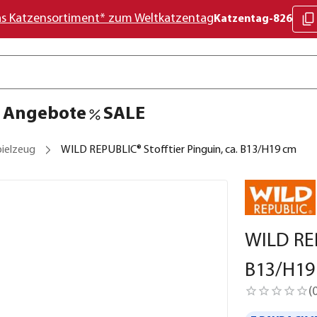
as Katzensortiment* zum Weltkatzentag
Katzentag-826
Angebote
SALE
pielzeug
WILD REPUBLIC® Stofftier Pinguin, ca. B13/H19 cm
WILD REP
B13/H19
(