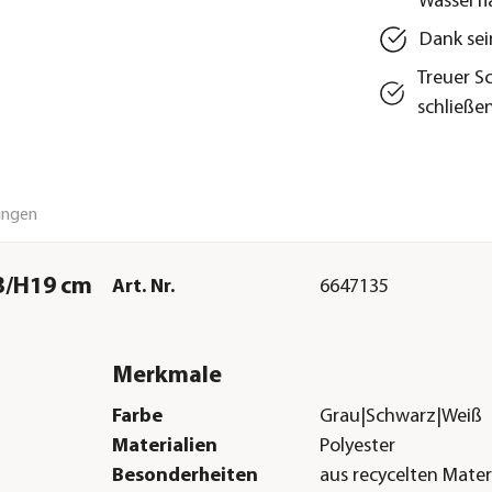
Wasserfl
Dank sei
Treuer S
schließe
ungen
13/H19 cm
Art. Nr.
6647135
Merkmale
Farbe
Grau|Schwarz|Weiß
Materialien
Polyester
Besonderheiten
aus recycelten Mater