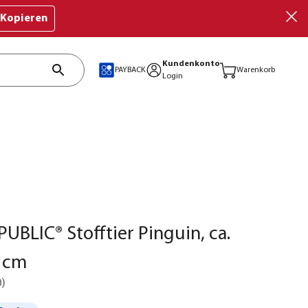
Kopieren
Kundenkonto
PAYBACK
Warenkorb
Login
UBLIC® Stofftier Pinguin, ca.
 cm
0
)