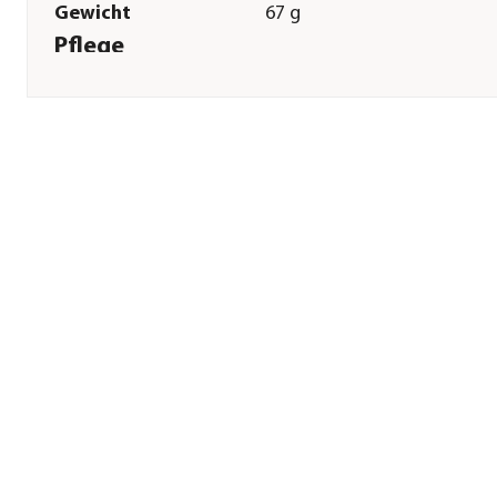
Gewicht
67 g
Pflege
Pflegehinweise
Handwäsche
Herstellerangaben
Land
DK
Firma
Wild Republic Europe
(Denmark) ApS
E-Mail
infoeu@wildrepublic.com
Straße
Fynsvej
Hausnummer
60
Postleitzahl
5500
Stadt
Middelfart