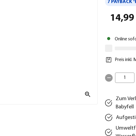
7 PAYBACK °
14,99
Online sof
Preis inkl.
1
Zum Verl
Babyfell
Aufgest
Umweltfr