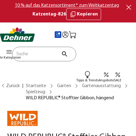
10 % auf das Katzensortiment* zum Weltkatzentag
Katzentag-826
Kopieren
lle Kategorien
Tipps & Trends
Angebote
SALE
Zurück
Startseite
Garten
Gartenausstattung
Spielzeug
WILD REPUBLIC® Stofftier Gibbon, hängend