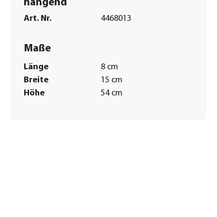
hängend
Art. Nr.
4468013
Maße
Länge
8 cm
Breite
15 cm
Höhe
54 cm
Merkmale
Farbe
Braun
Materialien
Polyester
Pflege
Pflegehinweise
Handwäsche
Sonstiges
Marke
WILD REPUBLIC®