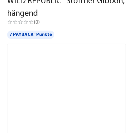
WILD REPUBLIC® Stofftier Gibbon,
hängend
(
0
)
7 PAYBACK °Punkte