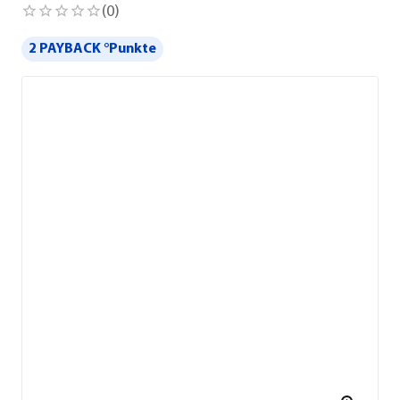
(
0
)
2 PAYBACK °Punkte