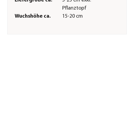
Liefergröße ca.
5-25 cm exkl.
Pflanztopf
Wuchshöhe ca.
15-20 cm
Merkmale
Farbe
Gelb
Blütezeit
Juli|August|September
Wuchsform
aufrecht
Besonderheiten
Insektenfreundlich|Blütenschm
Lebenszyklus
mehrjährig
Pflege
Standort
sonnig|halbschattig
Bodenbeschaffenheit
feucht
Teichzone
Zone 2: Feuchtzone
Winterhart
Ja
Pflanzzeit
Frühjahr|Sommer
Sonstiges