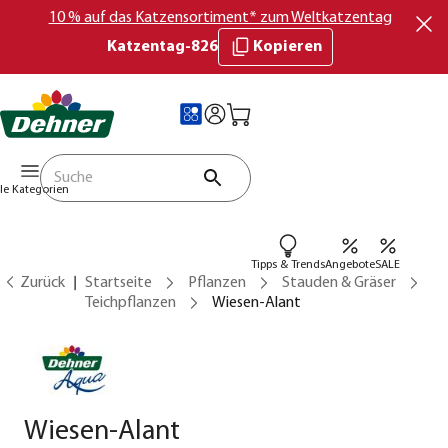
10 % auf das Katzensortiment* zum Weltkatzentag
Katzentag-826
Kopieren
lle Kategorien
Tipps & Trends
Angebote
SALE
Zurück
Startseite
Pflanzen
Stauden & Gräser
Teichpflanzen
Wiesen-Alant
Wiesen-Alant