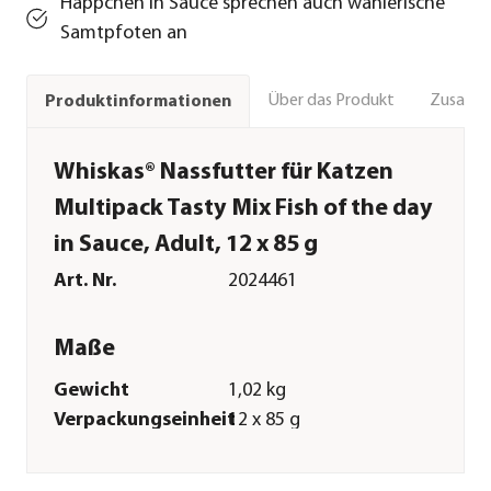
Häppchen in Sauce sprechen auch wählerische
Samtpfoten an
Über das Produkt
Zusamm
Produktinformationen
Whiskas® Nassfutter für Katzen
Multipack Tasty Mix Fish of the day
in Sauce, Adult, 12 x 85 g
Art. Nr.
2024461
Maße
Gewicht
1,02 kg
Verpackungseinheit
12 x 85 g
Merkmale