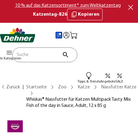
10 % auf das Katzensortiment* zum Weltkatzentag
Katzentag-826
Kopieren
lle Kategorien
Tipps & Trends
Angebote
SALE
Zurück
Startseite
Zoo
Katze
Nassfutter Katze
Whiskas® Nassfutter für Katzen Multipack Tasty Mix
Fish of the day in Sauce, Adult, 12 x 85 g