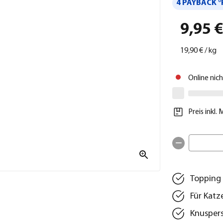
4 PAYBACK °
9,95 
19,90 €
/
kg
Online nic
Preis inkl.
Topping 
Für Katz
Knuspers