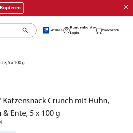
Kopieren
Kundenkonto
PAYBACK
Warenkorb
Login
te, 5 x 100 g
 Katzensnack Crunch mit Huhn,
 & Ente, 5 x 100 g
0
)