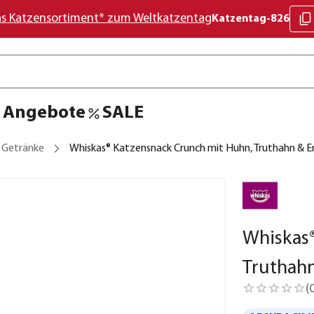
as Katzensortiment* zum Weltkatzentag
Katzentag-826
Angebote
SALE
& Getränke
Whiskas® Katzensnack Crunch mit Huhn, Truthahn & En
Whiskas®
Truthahn
(