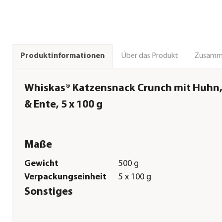
Über das Produkt
Zusamm
Produktinformationen
Whiskas® Katzensnack Crunch mit Huhn,
& Ente, 5 x 100 g
Maße
Gewicht
500 g
Verpackungseinheit
5 x 100 g
Sonstiges
Marke
Whiskas®