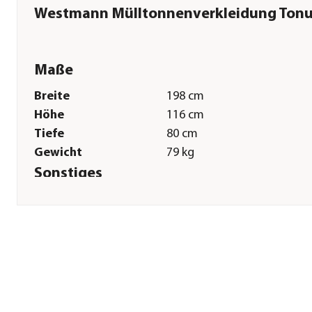
Westmann Mülltonnenverkleidung Ton
Maße
Breite
198 cm
Höhe
116 cm
Tiefe
80 cm
Gewicht
79 kg
Sonstiges
Marke
Westmann
Montagezustand
Lieferung erfolgt zerlegt