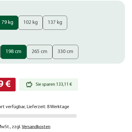
79 kg
102 kg
137 kg
198 cm
265 cm
330 cm
9 €
Sie sparen 133,11 €
ort verfügbar, Lieferzeit: 8 Werktage
 MwSt.
,
zzgl.
Versandkosten