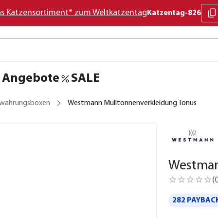
as Katzensortiment* zum Weltkatzentag
Katzentag-826
Angebote
SALE
wahrungsboxen
Westmann Mülltonnenverkleidung Tonus
Westman
(
282 PAYBACK