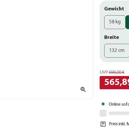
Gewicht
58 kg
Breite
132 cm
UVP
699,00 €
565,8
Online sof
Preis inkl.