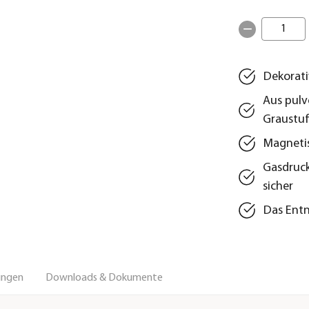
1
Dekorati
Aus pulv
Graustu
Magnetis
Gasdruck
sicher
Das Entn
ungen
Downloads & Dokumente