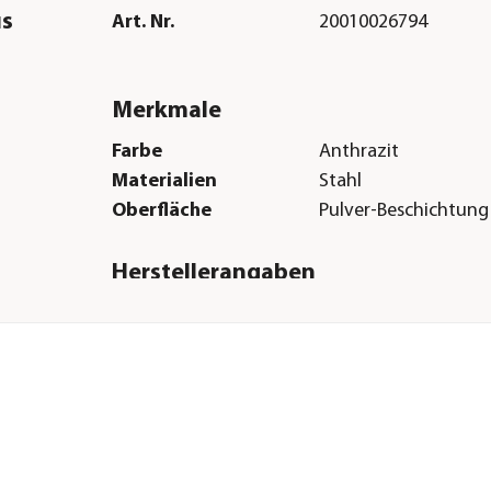
us
Art. Nr.
20010026794
Merkmale
Farbe
Anthrazit
Materialien
Stahl
Oberfläche
Pulver-Beschichtung
Herstellerangaben
Land
DE
Firma
50NRTH GmbH
E-Mail
info@50nrth.com
Straße
Straßburgstraße
Hausnummer
14-16
Postleitzahl
54516