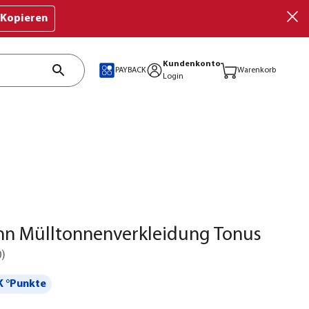
Kopieren
Kundenkonto
PAYBACK
Warenkorb
Login
n Mülltonnenverkleidung Tonus
0
)
 °Punkte