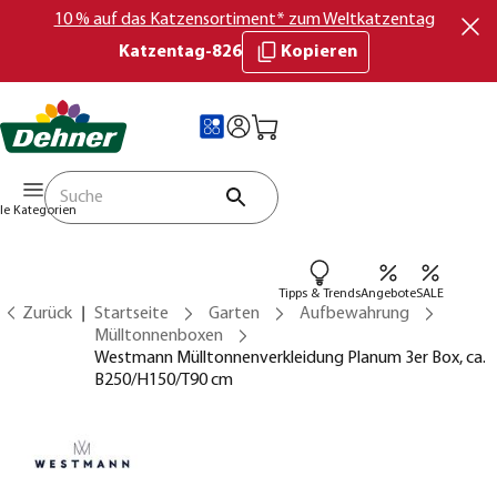
10 % auf das Katzensortiment* zum Weltkatzentag
Katzentag-826
Kopieren
lle Kategorien
Tipps & Trends
Angebote
SALE
Zurück
Startseite
Garten
Aufbewahrung
Mülltonnenboxen
Westmann Mülltonnenverkleidung Planum 3er Box, ca.
B250/H150/T90 cm