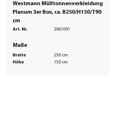
Westmann Mülltonnenverkleidung
Planum 3er Box, ca. B250/H150/T90
cm
Art. Nr.
2061091
Maße
Breite
250 cm
Höhe
150 cm
Tiefe
90 cm
Gewicht
53 kg
Grundfläche
1,92 m²
Merkmale
Farbe
Anthrazit
Materialien
Stahl
Oberfläche
Pulver-Beschichtung