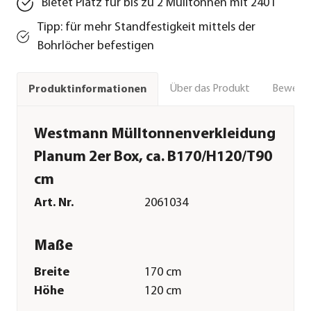
Bietet Platz für bis zu 2 Mülltonnen mit 240 l
Tipp: für mehr Standfestigkeit mittels der
Bohrlöcher befestigen
Über das Produkt
Bewert
Produktinformationen
Westmann Mülltonnenverkleidung
Planum 2er Box, ca. B170/H120/T90
cm
Art. Nr.
2061034
Maße
Breite
170 cm
Höhe
120 cm
Tiefe
90 cm