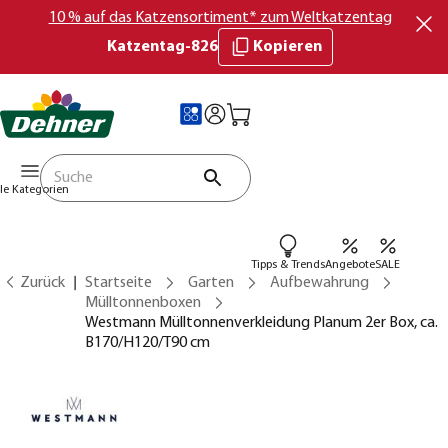
10 % auf das Katzensortiment* zum Weltkatzentag
Katzentag-826
Kopieren
lle Kategorien
Tipps & Trends
Angebote
SALE
Zurück
Startseite
Garten
Aufbewahrung
Mülltonnenboxen
Westmann Mülltonnenverkleidung Planum 2er Box, ca.
B170/H120/T90 cm