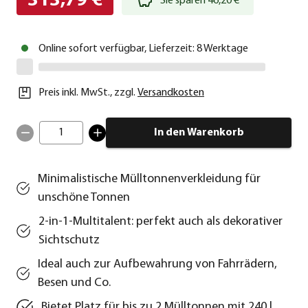
313,79 €
Sie sparen 46,20 €
Online sofort verfügbar, Lieferzeit: 8 Werktage
Preis inkl. MwSt.
,
zzgl.
Versandkosten
1
In den Warenkorb
Minimalistische Mülltonnenverkleidung für
unschöne Tonnen
2-in-1-Multitalent: perfekt auch als dekorativer
Sichtschutz
Ideal auch zur Aufbewahrung von Fahrrädern,
Besen und Co.
Bietet Platz für bis zu 2 Mülltonnen mit 240 l