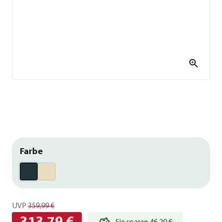
Farbe
UVP
359,99 €