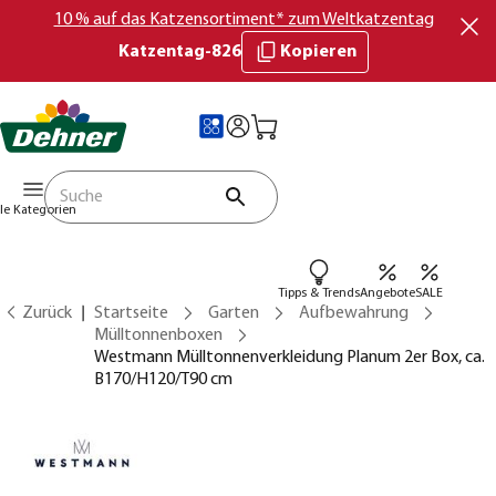
10 % auf das Katzensortiment* zum Weltkatzentag
Katzentag-826
Kopieren
lle Kategorien
Tipps & Trends
Angebote
SALE
Zurück
Startseite
Garten
Aufbewahrung
Mülltonnenboxen
Westmann Mülltonnenverkleidung Planum 2er Box, ca.
B170/H120/T90 cm