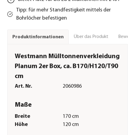
Tipp: für mehr Standfestigkeit mittels der
Bohrlöcher befestigen
Über das Produkt
Bewert
Produktinformationen
Westmann Mülltonnenverkleidung
Planum 2er Box, ca. B170/H120/T90
cm
Art. Nr.
2060986
Maße
Breite
170 cm
Höhe
120 cm
Tiefe
90 cm