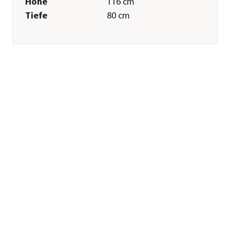
Höhe
116 cm
Tiefe
80 cm
Gewicht
31 kg
Merkmale
Farbe
Hellbraun|Anthrazit
Materialien
Stahl
Oberfläche
Pulver-Beschichtung
Sonstiges
Marke
Westmann
Montagezustand
Lieferung erfolgt
zerlegt
Herstellerangaben
Land
DE
Firma
50NRTH GmbH
E-Mail
info@50nrth.com