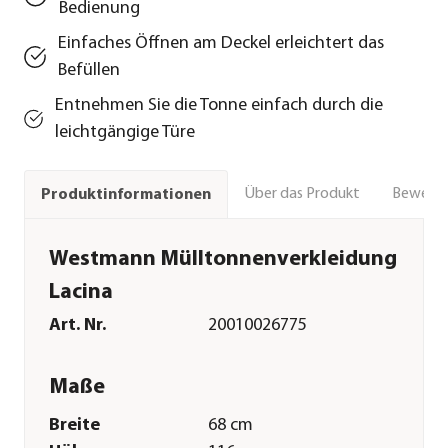
Bedienung
Einfaches Öffnen am Deckel erleichtert das
Befüllen
Entnehmen Sie die Tonne einfach durch die
leichtgängige Türe
Über das Produkt
Bewert
Produktinformationen
Westmann Mülltonnenverkleidung
Lacina
Art. Nr.
20010026775
Maße
Breite
68 cm