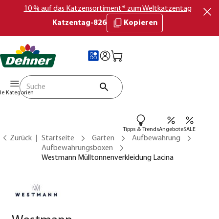
10 % auf das Katzensortiment* zum Weltkatzentag
Katzentag-826
Kopieren
lle Kategorien
Tipps & Trends
Angebote
SALE
Zurück
Startseite
Garten
Aufbewahrung
Aufbewahrungsboxen
Westmann Mülltonnenverkleidung Lacina