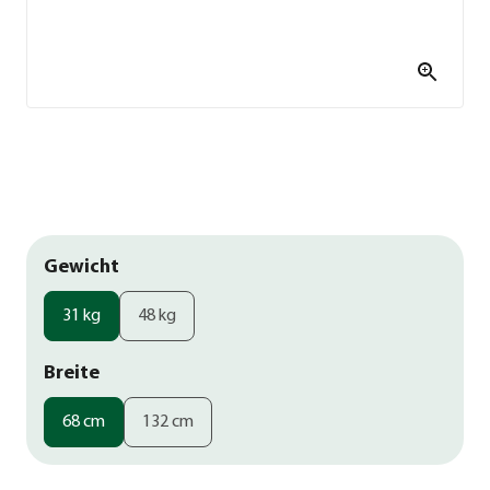
Gewicht
31 kg
48 kg
Breite
68 cm
132 cm