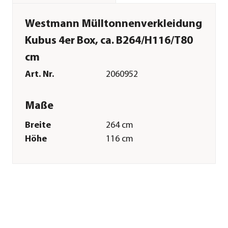
Westmann Mülltonnenverkleidung
Kubus 4er Box, ca. B264/H116/T80
cm
Art. Nr.
2060952
Maße
Breite
264 cm
Höhe
116 cm
Tiefe
80 cm
Gewicht
99 kg
Innenmaß Breite
261 cm
Innenmaß Höhe
113 cm
Innenmaß Tiefe
77 cm
Grundfläche
2,11 m²