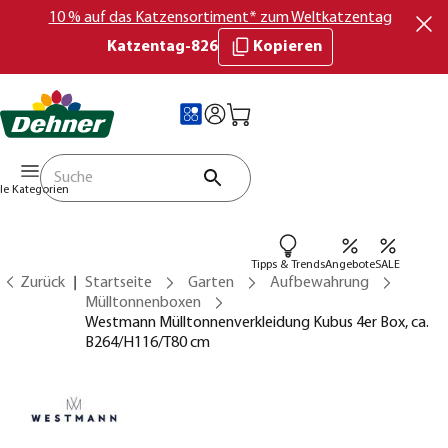
10 % auf das Katzensortiment* zum Weltkatzentag
Katzentag-826
Kopieren
lle Kategorien
Tipps & Trends
Angebote
SALE
Zurück
Startseite
Garten
Aufbewahrung
Mülltonnenboxen
Westmann Mülltonnenverkleidung Kubus 4er Box, ca.
B264/H116/T80 cm