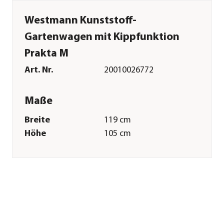
Westmann Kunststoff-
Gartenwagen mit Kippfunktion
Prakta M
Art. Nr.
20010026772
Maße
Breite
119 cm
Höhe
105 cm
Tiefe
60 cm
Gewicht
24 kg
Merkmale
Farbe
Schwarz
Materialien
Stahl|Polypropylen
Oberfläche
Pulver-Beschichtung