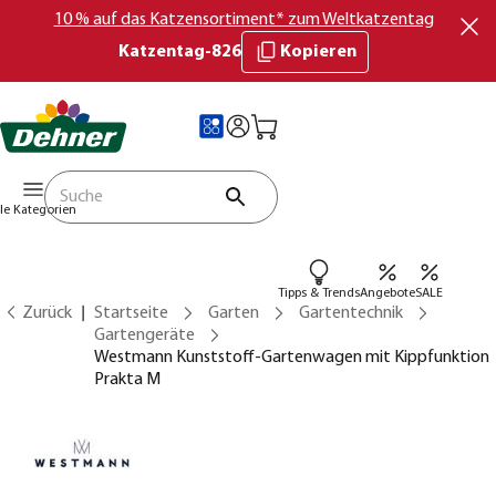
10 % auf das Katzensortiment* zum Weltkatzentag
Katzentag-826
Kopieren
lle Kategorien
Tipps & Trends
Angebote
SALE
Zurück
Startseite
Garten
Gartentechnik
Gartengeräte
Westmann Kunststoff-Gartenwagen mit Kippfunktion
Prakta M