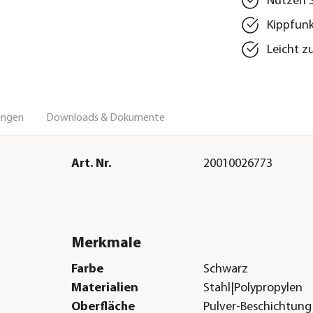
Nutzen S
Kippfunk
Leicht z
ungen
Downloads & Dokumente
Art. Nr.
20010026773
Merkmale
Farbe
Schwarz
Materialien
Stahl|Polypropylen
Oberfläche
Pulver-Beschichtung