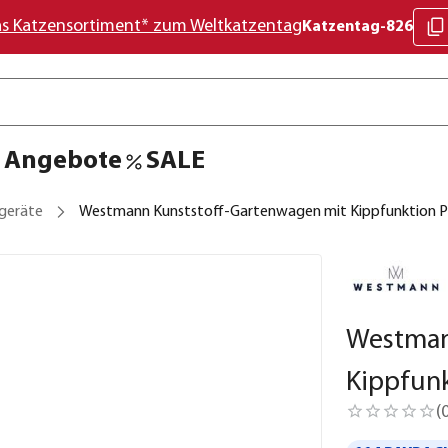
as Katzensortiment* zum Weltkatzentag
Katzentag-826
Angebote
SALE
geräte
Westmann Kunststoff-Gartenwagen mit Kippfunktion P
Westman
Kippfunk
(