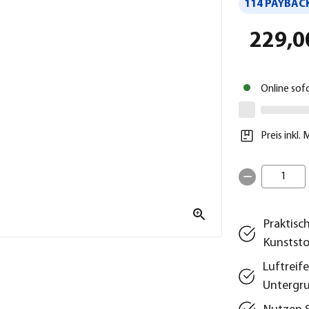
114 PAYBACK
229,0
Online sof
Preis inkl.
1
Praktis
Kunstst
Luftreif
Untergr