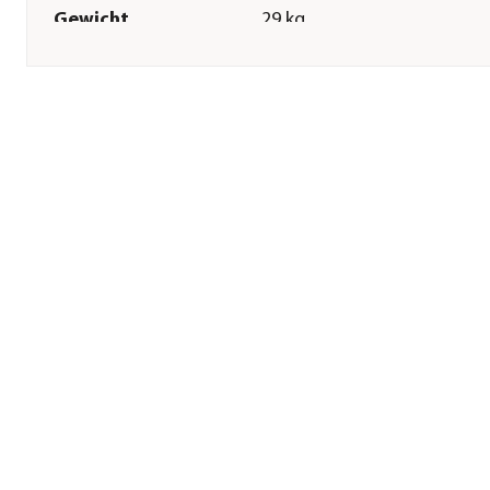
Gewicht
29 kg
Sonstiges
Marke
Westmann
Montagezustand
Lieferung erfolgt zerlegt