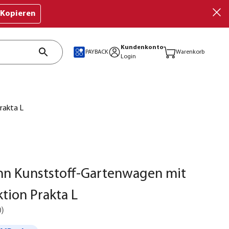
Kopieren
Kundenkonto
PAYBACK
Warenkorb
Login
rakta L
n Kunststoff-Gartenwagen mit
tion Prakta L
0
)