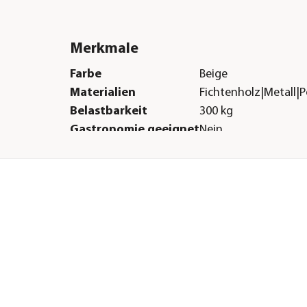
Merkmale
Farbe
Beige
Materialien
Fichtenholz|Metall|P
Belastbarkeit
300 kg
Gastronomie geeignet
Nein
Sitzplätze
3
Sonstiges
Marke
Westmann
Montagezustand
Lieferung erfolgt ze
ne
cht