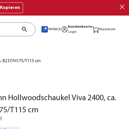
Kopieren
Kundenkonto
PAYBACK
Warenkorb
Login
a. B237/H175/T115 cm
 Hollwoodschaukel Viva 2400, ca.
75/T115 cm
0
)