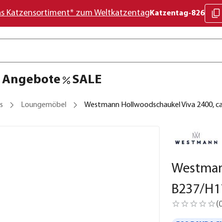
as Katzensortiment* zum Weltkatzentag
Katzentag-826
Angebote
SALE
s
Loungemöbel
Westmann Hollwoodschaukel Viva 2400, c
Westmann
B237/H1
(