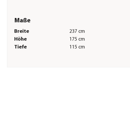
Maße
Breite
237 cm
Höhe
175 cm
Tiefe
115 cm
Pflege
Pflegehinweise
Bis 30 Grad
Überwinterung
Produkt vor Einlagerung
sorgfältig säubern und
trocknen. Wir empfehlen ei
trockene Aufbewahrung im
Innenbereich, wenn dies ni
möglich ist, verwenden Sie