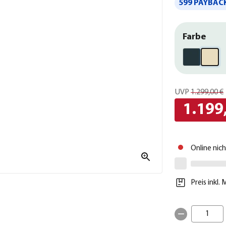
599 PAYBACK
Farbe
UVP
1.299,00 €
1.199
Online nic
Preis inkl.
1