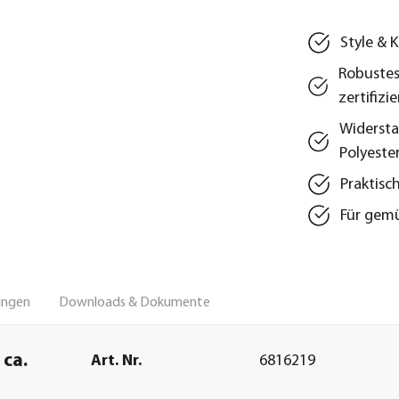
Style & 
Robustes
zertifizie
Widersta
Polyeste
Praktisc
Für gemü
ungen
Downloads & Dokumente
ca.
Art. Nr.
6816219