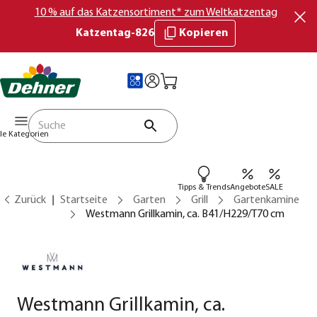
10 % auf das Katzensortiment* zum Weltkatzentag
Katzentag-826
Kopieren
lle Kategorien
Tipps & Trends
Angebote
SALE
Zurück
Startseite
Garten
Grill
Gartenkamine
Westmann Grillkamin, ca. B41/H229/T70 cm
Westmann Grillkamin, ca.