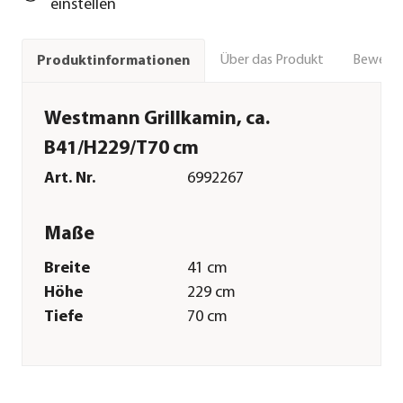
einstellen
Über das Produkt
Bewert
Produktinformationen
Westmann Grillkamin, ca.
B41/H229/T70 cm
Art. Nr.
6992267
Maße
Breite
41 cm
Höhe
229 cm
Tiefe
70 cm
Gewicht
71,5 kg
Merkmale
Farbe
Kupfer