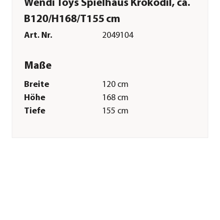
Wendi Toys Spielhaus Krokodil, ca.
B120/H168/T155 cm
Art. Nr.
2049104
Maße
Breite
120 cm
Höhe
168 cm
Tiefe
155 cm
Gewicht
70,5 kg
Merkmale
Farbe
Natur|Rot
Materialien
Kiefernholz|Fichtenholz
Belastbarkeit
50 kg
Gastronomie
Nein
geeignet