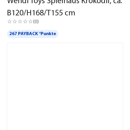
Wendi Toys Spielhaus Krokodil, ca.
B120/H168/T155 cm
(
0
)
267 PAYBACK °Punkte