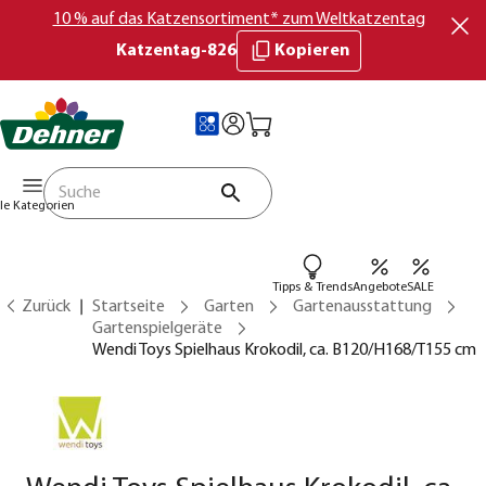
10 % auf das Katzensortiment* zum Weltkatzentag
Katzentag-826
Kopieren
lle Kategorien
Tipps & Trends
Angebote
SALE
Zurück
Startseite
Garten
Gartenausstattung
Gartenspielgeräte
Wendi Toys Spielhaus Krokodil, ca. B120/H168/T155 cm