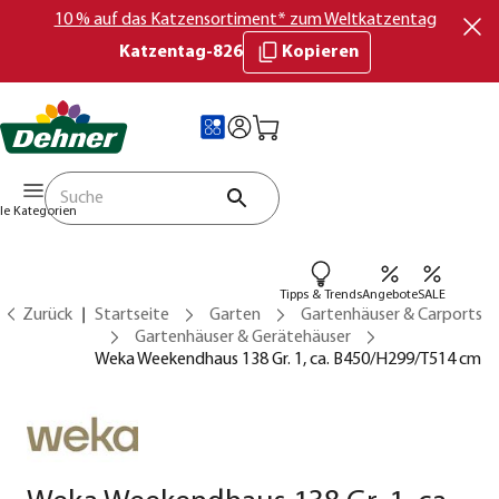
10 % auf das Katzensortiment* zum Weltkatzentag
Katzentag-826
Kopieren
lle Kategorien
Tipps & Trends
Angebote
SALE
Zurück
Startseite
Garten
Gartenhäuser & Carports
Gartenhäuser & Gerätehäuser
Weka Weekendhaus 138 Gr. 1, ca. B450/H299/T514 cm