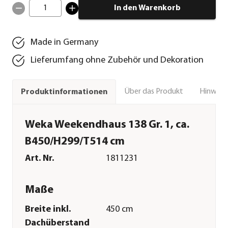
1
In den Warenkorb
Made in Germany
Lieferumfang ohne Zubehör und Dekoration
Über das Produkt
Hinweise
Produktinformationen
Weka Weekendhaus 138 Gr. 1, ca.
B450/H299/T514 cm
Art. Nr.
1811231
Maße
Breite inkl.
450 cm
Dachüberstand