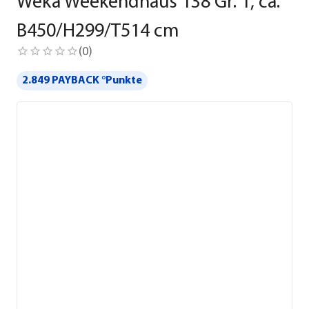
Weka Weekendhaus 138 Gr. 1, ca.
B450/H299/T514 cm
(
0
)
2.849 PAYBACK °Punkte