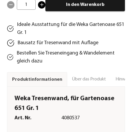
1
In den Warenkorb
Ideale Ausstattung für die Weka Gartenoase 651
Gr. 1
Bausatz für Tresenwand mit Auflage
Bestellen Sie Treseneingang & Wandelement
gleich dazu
Über das Produkt
Hinweise
Produktinformationen
Weka Tresenwand, für Gartenoase
651 Gr. 1
Art. Nr.
4080537