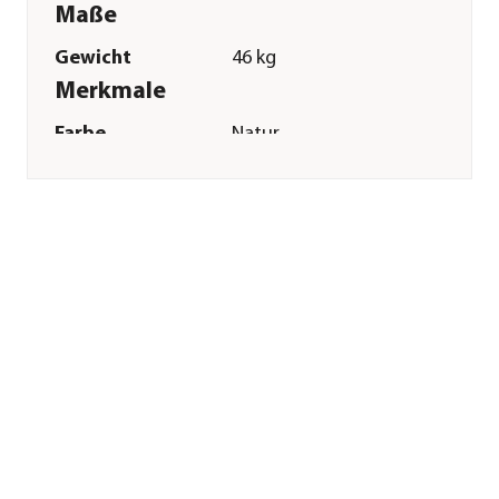
Maße
Gewicht
46 kg
Merkmale
Farbe
Natur
Materialien
Holz
Oberfläche
naturbelassen
Sonstiges
Marke
Weka
Zertifizierung
Made in Germany
Montagezustand
Lieferung erfolgt
zerlegt
Herstellerangaben
Land
DE
Firma
WEKA HOLZBAU
GMBH