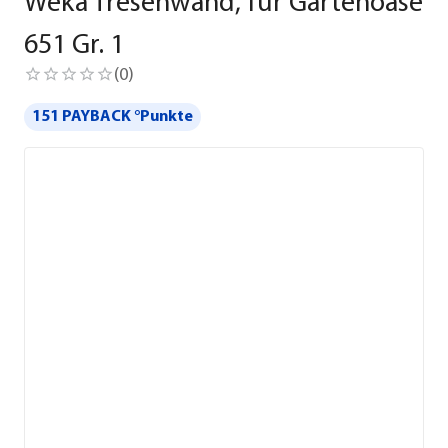
Weka Tresenwand, für Gartenoase
651 Gr. 1
(
0
)
151 PAYBACK °Punkte