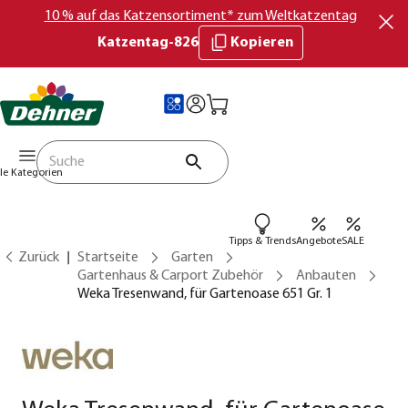
10 % auf das Katzensortiment* zum Weltkatzentag
Katzentag-826
Kopieren
lle Kategorien
Tipps & Trends
Angebote
SALE
Zurück
Startseite
Garten
Gartenhaus & Carport Zubehör
Anbauten
Weka Tresenwand, für Gartenoase 651 Gr. 1