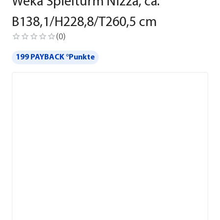
Weka Spielturm Nizza, ca.
B138,1/H228,8/T260,5 cm
(
0
)
199 PAYBACK °Punkte