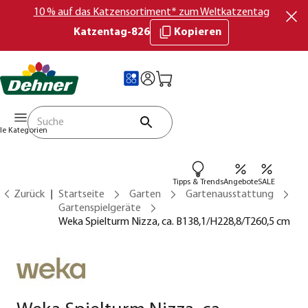
10 % auf das Katzensortiment* zum Weltkatzentag
Katzentag-826
Kopieren
lle Kategorien
Tipps & Trends
Angebote
SALE
Zurück
Startseite
Garten
Gartenausstattung
Gartenspielgeräte
Weka Spielturm Nizza, ca. B138,1/H228,8/T260,5 cm