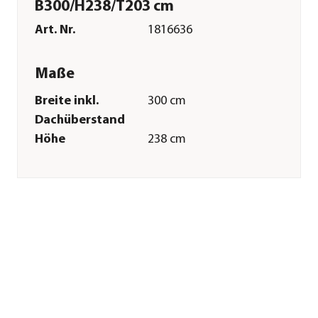
B300/H238/T203 cm
Art. Nr.
1816636
Maße
Breite inkl.
300 cm
Dachüberstand
Höhe
238 cm
Tiefe inkl.
203 cm
Dachüberstand
Breite Sockelmaß
190 cm
Tiefe Sockelmaß
154 cm
Grundfläche
2,9 m²
Firsthöhe
238 cm
Merkmale
Farbe
Natur