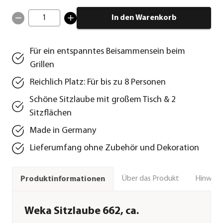
1
In den Warenkorb
Für ein entspanntes Beisammensein beim
Grillen
Reichlich Platz: Für bis zu 8 Personen
Schöne Sitzlaube mit großem Tisch & 2
Sitzflächen
Made in Germany
Lieferumfang ohne Zubehör und Dekoration
Über das Produkt
Hinweise
Produktinformationen
Weka Sitzlaube 662, ca.