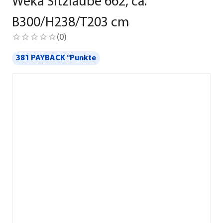
Weka Sitzlaube 662, ca.
B300/H238/T203 cm
(
0
)
381 PAYBACK °Punkte