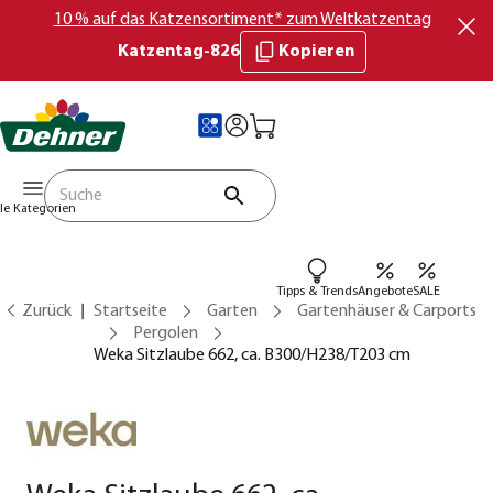
10 % auf das Katzensortiment* zum Weltkatzentag
Katzentag-826
Kopieren
lle Kategorien
Tipps & Trends
Angebote
SALE
Zurück
Startseite
Garten
Gartenhäuser & Carports
Pergolen
Weka Sitzlaube 662, ca. B300/H238/T203 cm