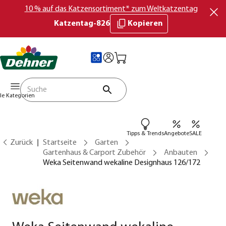
10 % auf das Katzensortiment* zum Weltkatzentag
Katzentag-826
Kopieren
lle Kategorien
Tipps & Trends
Angebote
SALE
Zurück
Startseite
Garten
Gartenhaus & Carport Zubehör
Anbauten
Weka Seitenwand wekaline Designhaus 126/172