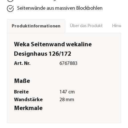
Seitenwände aus massiven Blockbohlen
Über das Produkt
Hinweise
Produktinformationen
Weka Seitenwand wekaline
Designhaus 126/172
Art. Nr.
6767883
Maße
Breite
147 cm
Wandstärke
28 mm
Merkmale
Farbe
Natur
Materialien
Fichtenholz