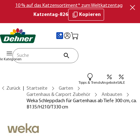
10 % auf das Katzensortiment* zum Weltkatzentag
Katzentag-826
Kopieren
lle Kategorien
Tipps & Trends
Angebote
SALE
Zurück
Startseite
Garten
Gartenhaus & Carport Zubehör
Anbauten
Weka Schleppdach für Gartenhaus ab Tiefe 300 cm, ca.
B135/H210/T330 cm