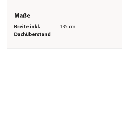
Maße
Breite inkl.
135 cm
Dachüberstand
Tiefe inkl.
330 cm
Dachüberstand
Breite Sockelmaß
126 cm
Tiefe Sockelmaß
250 cm
Grundfläche
3,2 m²
Firsthöhe
210 cm
Merkmale
Farbe
Natur
Materialien
Fichtenholz
Oberfläche
naturbelassen
Dachbelag
keine