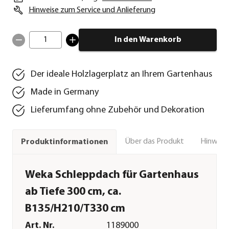
Hinweise zum Service und Anlieferung
1
In den Warenkorb
Der ideale Holzlagerplatz an Ihrem Gartenhaus
Made in Germany
Lieferumfang ohne Zubehör und Dekoration
Über das Produkt
Hinweise
Produktinformationen
Weka Schleppdach für Gartenhaus
ab Tiefe 300 cm, ca.
B135/H210/T330 cm
Art. Nr.
1189000