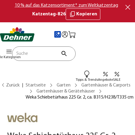
10 % auf das Katzensortiment* zum Weltkatzentag
Katzentag-826
Kopieren
lle Kategorien
Tipps & Trends
Angebote
SALE
Zurück
Startseite
Garten
Gartenhäuser & Carports
Gartenhäuser & Gerätehäuser
Weka Schiebetürhaus 225 Gr. 2, ca. B315/H238/T335 cm