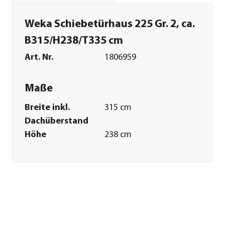
Weka Schiebetürhaus 225 Gr. 2, ca.
B315/H238/T335 cm
Art. Nr.
1806959
Maße
Breite inkl.
315 cm
Dachüberstand
Höhe
238 cm
Tiefe inkl.
335 cm
Dachüberstand
Breite Sockelmaß
295 cm
Tiefe Sockelmaß
299 cm
Grundfläche
8,8 m²
Dachüberstand
12-20 cm