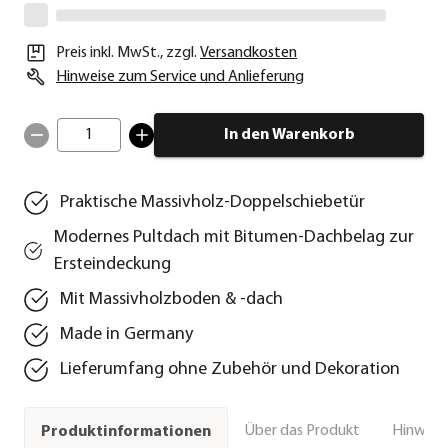
Preis inkl. MwSt.
,
zzgl.
Versandkosten
Hinweise zum Service und Anlieferung
1
In den Warenkorb
Praktische Massivholz-Doppelschiebetür
Modernes Pultdach mit Bitumen-Dachbelag zur
Ersteindeckung
Mit Massivholzboden & -dach
Made in Germany
Lieferumfang ohne Zubehör und Dekoration
Über das Produkt
Hinweise
Produktinformationen