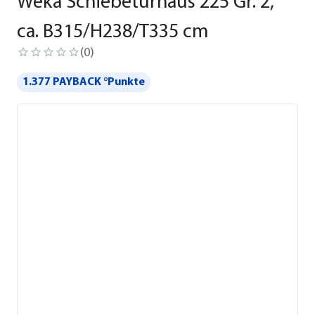
Weka Schiebetürhaus 225 Gr. 2,
ca. B315/H238/T335 cm
(
0
)
1.377 PAYBACK °Punkte