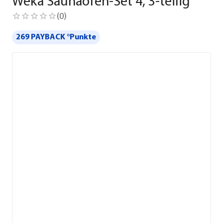
Weka Saunaofen-Set 4, 3-teilig
(
0
)
269 PAYBACK °Punkte