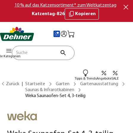
10 % auf das Katzensortiment* zum Weltkatzentag
Katzentag-826
Kopieren
lle Kategorien
Tipps & Trends
Angebote
SALE
Zurück
Startseite
Garten
Gartenausstattung
Saunas & Infrarotkabinen
Weka Saunaofen-Set 4, 3-teilig