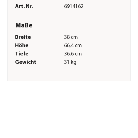
Art. Nr.
6914162
Maße
Breite
38 cm
Höhe
66,4 cm
Tiefe
36,6 cm
Gewicht
31 kg
Merkmale
Farbe
Silber
Materialien
Metall
Oberfläche
verzinkt
Technische Details
Leistung
9 kW
Spannung
400 V