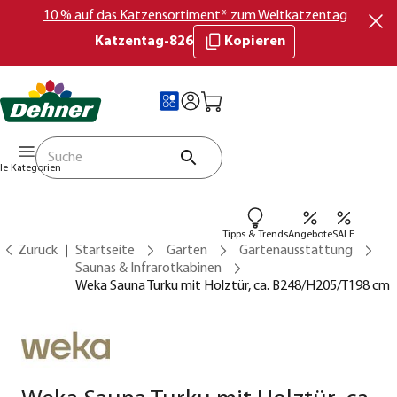
10 % auf das Katzensortiment* zum Weltkatzentag
Katzentag-826
Kopieren
lle Kategorien
Tipps & Trends
Angebote
SALE
Zurück
Startseite
Garten
Gartenausstattung
Saunas & Infrarotkabinen
Weka Sauna Turku mit Holztür, ca. B248/H205/T198 cm