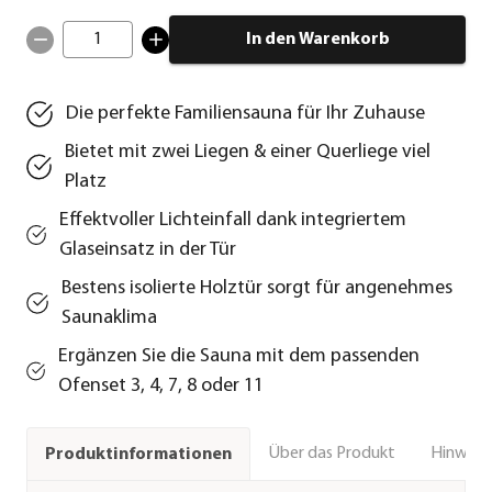
1
In den Warenkorb
Die perfekte Familiensauna für Ihr Zuhause
Bietet mit zwei Liegen & einer Querliege viel
Platz
Effektvoller Lichteinfall dank integriertem
Glaseinsatz in der Tür
Bestens isolierte Holztür sorgt für angenehmes
Saunaklima
Ergänzen Sie die Sauna mit dem passenden
Ofenset 3, 4, 7, 8 oder 11
Über das Produkt
Hinweise
Produktinformationen