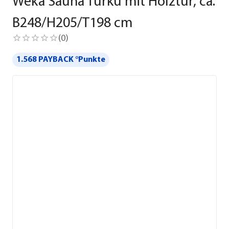
Weka Sauna Turku mit Holztür, ca.
B248/H205/T198 cm
(
0
)
1.568 PAYBACK °Punkte