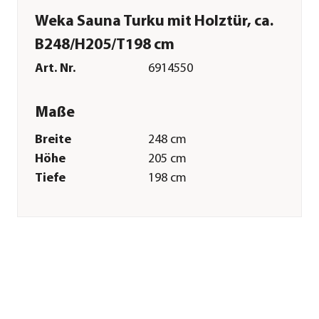
Weka Sauna Turku mit Holztür, ca.
B248/H205/T198 cm
Art. Nr.
6914550
Maße
Breite
248 cm
Höhe
205 cm
Tiefe
198 cm
Gewicht
520 kg
Innenmaß Breite
229 cm
Innenmaß Höhe
197 cm
Innenmaß Tiefe
179 cm
Grundfläche
4,47 m²
Türhöhe
173,9 cm
Türbreite
51,4 cm