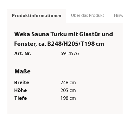
Über das Produkt
Hinweise
Produktinformationen
Weka Sauna Turku mit Glastür und
Fenster, ca. B248/H205/T198 cm
Art. Nr.
6914576
Maße
Breite
248 cm
Höhe
205 cm
Tiefe
198 cm
Gewicht
558 kg
Innenmaß Breite
229 cm
Innenmaß Höhe
197 cm
Innenmaß Tiefe
179 cm