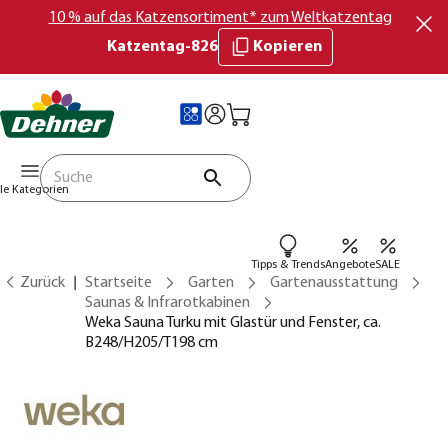
10 % auf das Katzensortiment* zum Weltkatzentag
Katzentag-826
Kopieren
lle Kategorien
Tipps & Trends
Angebote
SALE
Zurück
Startseite
Garten
Gartenausstattung
Saunas & Infrarotkabinen
Weka Sauna Turku mit Glastür und Fenster, ca.
B248/H205/T198 cm