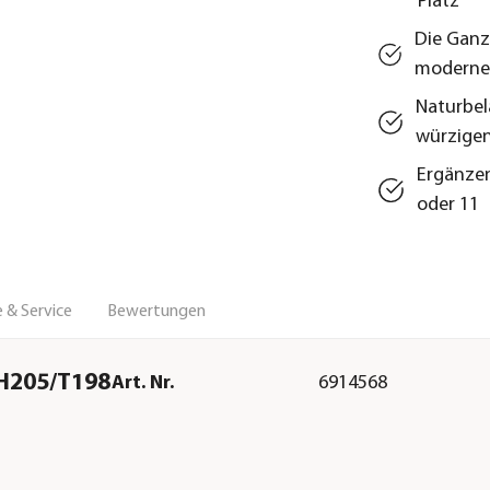
Platz
Die Ganz
moderne
Naturbel
würzige
Ergänzen
oder 11
 & Service
Bewertungen
/H205/T198
Art. Nr.
6914568