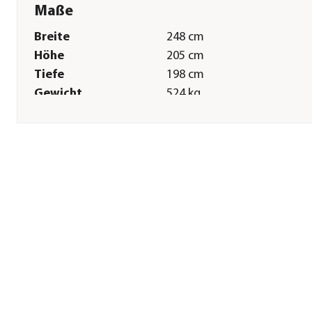
Maße
Breite
248 cm
Höhe
205 cm
Tiefe
198 cm
Gewicht
524 kg
Innenmaß Breite
229 cm
Innenmaß Höhe
197 cm
Innenmaß Tiefe
179 cm
Grundfläche
4,47 m²
Türhöhe
174,5 cm
Türbreite
52,6 cm
Wandstärke
45 mm
Sonstiges
Marke
Weka
Lieferumfang
exkl. Ofen; inkl. 2x Liege, 1x
Querliege, 2x Kopfstütze, 1