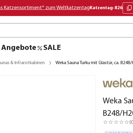
as Katzensortiment* zum Weltkatzentag
Katzentag-826
Angebote
SALE
unas & Infrarotkabinen
Weka Sauna Turku mit Glastür, ca. B24
Weka Sau
B248/H2
(