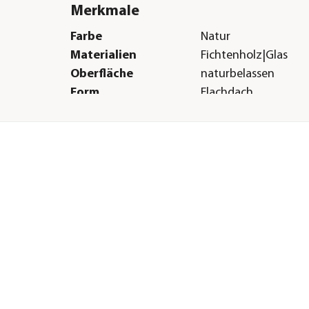
Merkmale
Farbe
Natur
Materialien
Fichtenholz|Glas
Oberfläche
naturbelassen
Form
Flachdach
Türart
Einzeltüre
Herstellerangaben
Land
DE
Firma
WEKA HOLZBAU GM
x
E-Mail
info@weka-holzbau