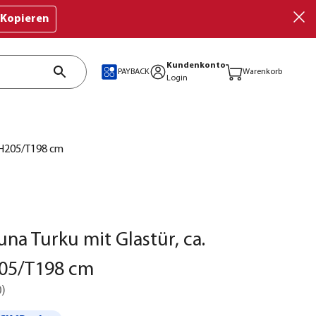
Kopieren
Kundenkonto
PAYBACK
Warenkorb
Login
8/H205/T198 cm
na Turku mit Glastür, ca.
05/T198 cm
0
)