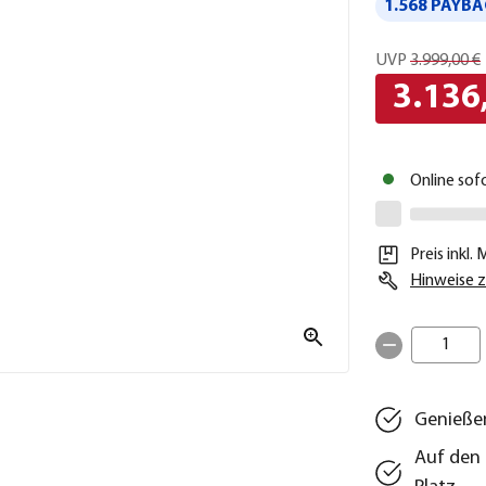
1.568 PAYBA
UVP
3.999,00 €
3.136
Online sof
Preis inkl.
Hinweise z
1
Genießen
Auf den 