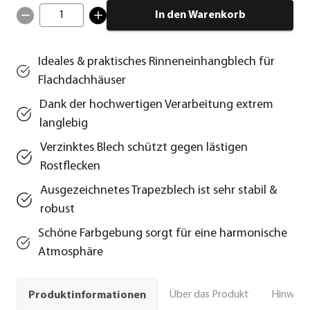
1
In den Warenkorb
Ideales & praktisches Rinneneinhangblech für
Flachdachhäuser
Dank der hochwertigen Verarbeitung extrem
langlebig
Verzinktes Blech schützt gegen lästigen
Rostflecken
Ausgezeichnetes Trapezblech ist sehr stabil &
robust
Schöne Farbgebung sorgt für eine harmonische
Atmosphäre
Über das Produkt
Hinweise
Produktinformationen