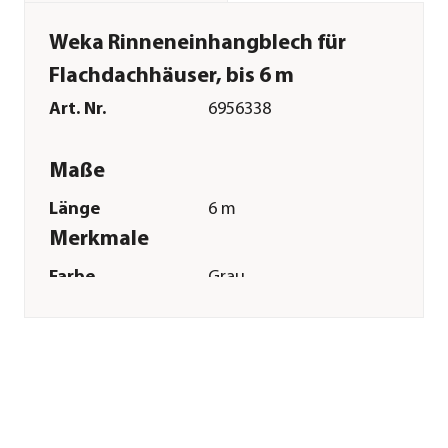
Weka Rinneneinhangblech für
Flachdachhäuser, bis 6 m
Art. Nr.
6956338
Maße
Länge
6 m
Merkmale
Farbe
Grau
Materialien
Blech
Oberfläche
verzinkt
Dachbelag
keine
Dacheindeckung
Sonstiges