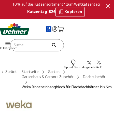
10 % auf das Katzensortiment* zum Weltkatzentag
Katzentag-826
Kopieren
lle Kategorien
Tipps & Trends
Angebote
SALE
Zurück
Startseite
Garten
Gartenhaus & Carport Zubehör
Dachzubehör
Weka Rinneneinhangblech für Flachdachhäuser, bis 6 m