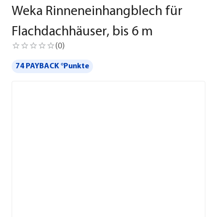
Weka Rinneneinhangblech für
Flachdachhäuser, bis 6 m
(
0
)
74 PAYBACK °Punkte