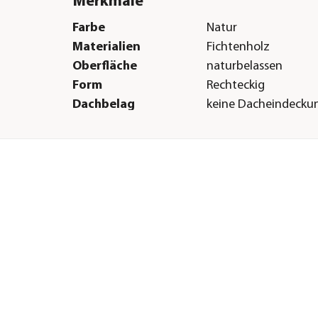
Merkmale
Farbe
Natur
Materialien
Fichtenholz
Oberfläche
naturbelassen
Form
Rechteckig
Dachbelag
keine Dacheindecku
Einsatzbereich
Outdoor
Herstellerangaben
Land
DE
Firma
WEKA HOLZBAU GM
E-Mail
info@weka-holzbau