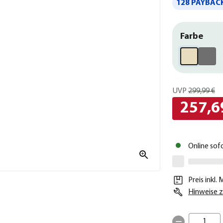
128 PAYBACK
Farbe
UVP
299,99 €
257,6
Online sof
Preis inkl.
Hinweise z
1