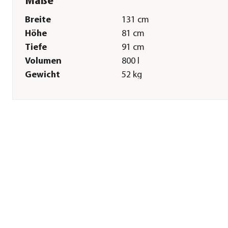
Maße
Breite
131 cm
Höhe
81 cm
Tiefe
91 cm
Volumen
800 l
Gewicht
52 kg
Innenmaß Breite
114 cm
Innenmaß Höhe
79 cm
Innenmaß Tiefe
73,4 cm
Grundfläche
1,19 m²
Firsthöhe
81 cm
Wandstärke
28 mm
Sonstiges
Marke
Weka
Zertifizierung
Made in Germany
Garantie
5 Jahr(e)