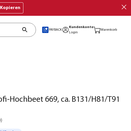
Kopieren
Kundenkonto
PAYBACK
Warenkorb
Login
fi-Hochbeet 669, ca. B131/H81/T91
0
)