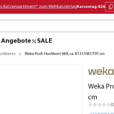
as Katzensortiment* zum Weltkatzentag
Katzentag-826
Angebote
SALE
ochbeete
Weka Profi-Hochbeet 669, ca. B131/H81/T91 cm
Weka Pro
cm
(