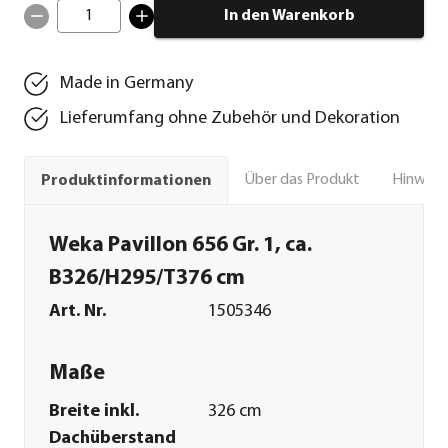
1
In den Warenkorb
Made in Germany
Lieferumfang ohne Zubehör und Dekoration
Über das Produkt
Hinweise
Produktinformationen
Weka Pavillon 656 Gr. 1, ca.
B326/H295/T376 cm
Art. Nr.
1505346
Maße
Breite inkl.
326 cm
Dachüberstand