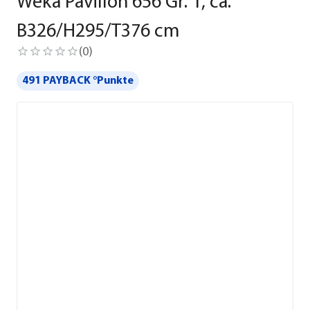
Weka Pavillon 656 Gr. 1, ca.
B326/H295/T376 cm
(
0
)
491 PAYBACK °Punkte