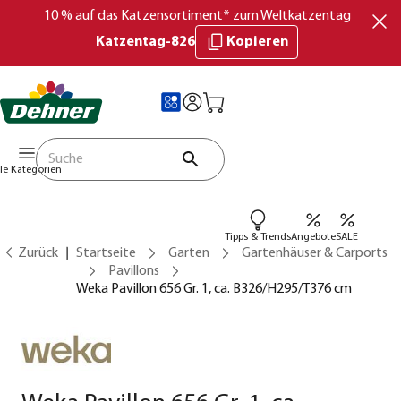
10 % auf das Katzensortiment* zum Weltkatzentag
Katzentag-826
Kopieren
lle Kategorien
Tipps & Trends
Angebote
SALE
Zurück
Startseite
Garten
Gartenhäuser & Carports
Pavillons
Weka Pavillon 656 Gr. 1, ca. B326/H295/T376 cm