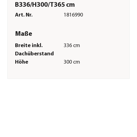
B336/H300/T365 cm
Art. Nr.
1816990
Maße
Breite inkl.
336 cm
Dachüberstand
Höhe
300 cm
Tiefe inkl.
365 cm
Dachüberstand
Breite Sockelmaß
365 cm
Tiefe Sockelmaß
336 cm
Grundfläche
6 m²
Firsthöhe
300 cm
Dachüberstand
27 cm
Türhöhe
196 cm
Türbreite
91 cm