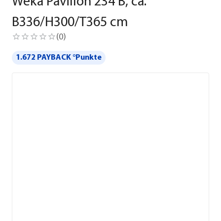
Weka Pavillon 234 B, ca.
B336/H300/T365 cm
(
0
)
1.672 PAYBACK °Punkte