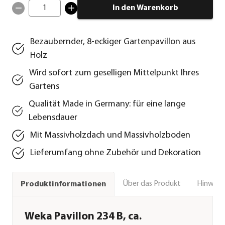
1
In den Warenkorb
Bezaubernder, 8-eckiger Gartenpavillon aus
Holz
Wird sofort zum geselligen Mittelpunkt Ihres
Gartens
Qualität Made in Germany: für eine lange
Lebensdauer
Mit Massivholzdach und Massivholzboden
Lieferumfang ohne Zubehör und Dekoration
Über das Produkt
Hinweise
Produktinformationen
Weka Pavillon 234 B, ca.