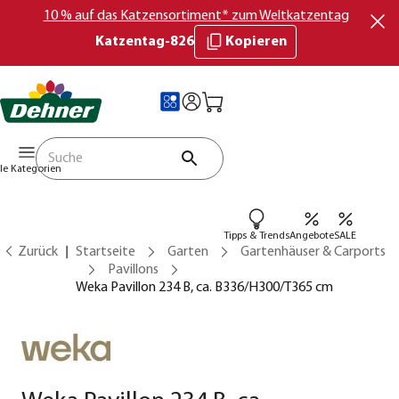
10 % auf das Katzensortiment* zum Weltkatzentag
Katzentag-826
Kopieren
lle Kategorien
Tipps & Trends
Angebote
SALE
Zurück
Startseite
Garten
Gartenhäuser & Carports
Pavillons
Weka Pavillon 234 B, ca. B336/H300/T365 cm