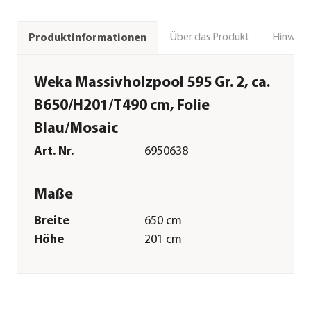
Über das Produkt
Hinweise
Produktinformationen
Weka Massivholzpool 595 Gr. 2, ca.
B650/H201/T490 cm, Folie
Blau/Mosaic
Art. Nr.
6950638
Maße
Breite
650 cm
Höhe
201 cm
Tiefe
490 cm
Wandstärke
45 mm
Merkmale