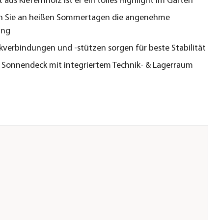
 aus Kiefernholz ist er ein tolles Highlight im Garten
n Sie an heißen Sommertagen die angenehme
ung
kverbindungen und -stützen sorgen für beste Stabilität
e Sonnendeck mit integriertem Technik- & Lagerraum