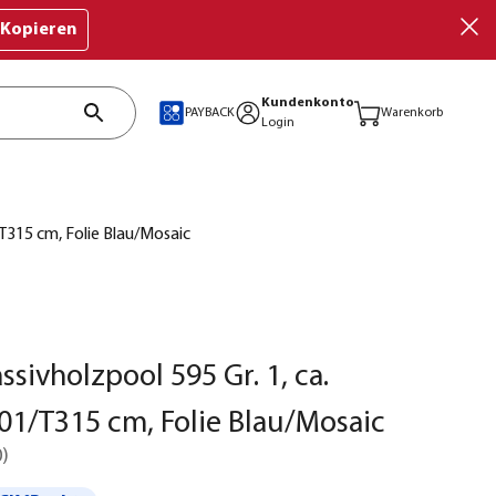
Kopieren
Kundenkonto
PAYBACK
Warenkorb
Login
T315 cm, Folie Blau/Mosaic
sivholzpool 595 Gr. 1, ca.
1/T315 cm, Folie Blau/Mosaic
0
)