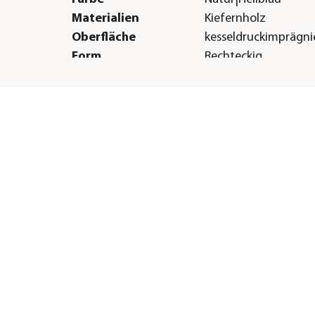
Materialien
Kiefernholz
Oberfläche
kesseldruckimprägni
Form
Rechteckig
Dachbelag
keine Dacheindecku
Herstellerangaben
Land
DE
Firma
WEKA HOLZBAU GM
E-Mail
info@weka-holzbau
Straße
Johannesstr.
Hausnummer
16
Postleitzahl
17033
Stadt
Neubrandenburg
bis