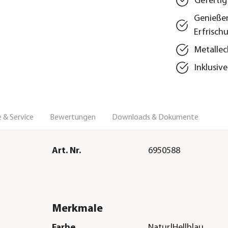
Gefertigt
Genieße
Erfrisch
Metallec
Inklusiv
 & Service
Bewertungen
Downloads & Dokumente
Art. Nr.
6950588
Merkmale
Farbe
Natur|Hellblau