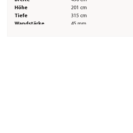
Höhe
201 cm
Tiefe
315 cm
Wandstärke
45 mm
Sonstiges
Marke
Weka
Garantie
5 Jahr(e)
Lieferumfang
inkl. Folie Blau/Mosaic,
Technikraum, Sonnendeck,
Sandfilteranlage, 6x
Metallstützen,
Montagematerial
Hinweis
Beckenhöhe 116 cm/Füllbar 
103 cm
Montagezustand
Lieferung erfolgt zerlegt