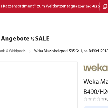
as Katzensortiment* zum Weltkatzentag
Katzentag-826
Angebote
SALE
ols & Whirlpools
Weka Massivholzpool 595 Gr. 1, ca. B490/H201/
Weka Mas
B490/H20
(