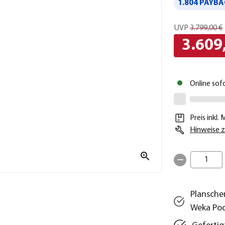
1.804 PAYBA
UVP
3.799,00 €
3.609
Online sof
Preis inkl.
Hinweise z
1
Plansche
Weka Poo