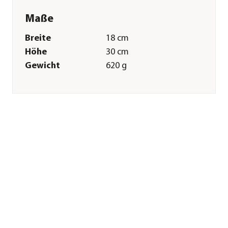
Maße
Breite
18 cm
Höhe
30 cm
Gewicht
620 g
Merkmale
Farbe
Natur
Materialien
Glas|Holz
Sonstiges
Marke
Weka
Herstellerangaben
Land
DE
Firma
WEKA HOLZBAU
GMBH
E-Mail
info@weka-