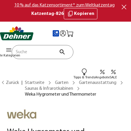
10 % auf das Katzensortiment* zum Weltkatzentag
Katzentag-826
Kopieren
lle Kategorien
Tipps & Trends
Angebote
SALE
Zurück
Startseite
Garten
Gartenausstattung
Saunas & Infrarotkabinen
Weka Hygrometer und Thermometer