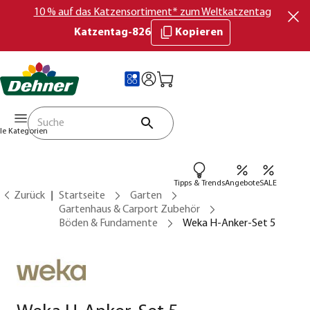
10 % auf das Katzensortiment* zum Weltkatzentag
Katzentag-826
Kopieren
lle Kategorien
Tipps & Trends
Angebote
SALE
Zurück
Startseite
Garten
Gartenhaus & Carport Zubehör
Böden & Fundamente
Weka H-Anker-Set 5