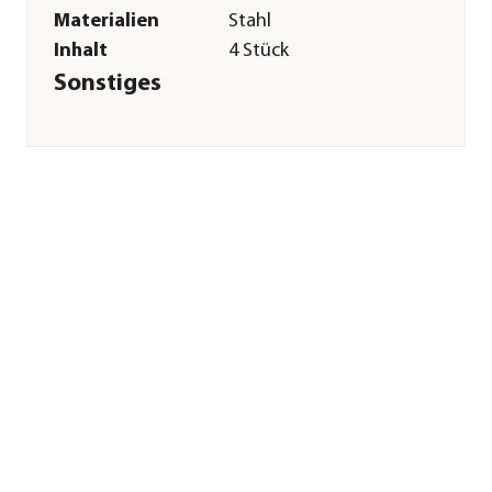
Materialien
Stahl
Inhalt
4 Stück
Sonstiges
Marke
Weka
Zertifizierung
Made in Germany
Garantie
2 Jahr(e)
Herstellerangaben
Land
DE
Firma
WEKA HOLZBAU
GMBH
E-Mail
info@weka-
holzbau.com
Straße
Johannesstr.
Hausnummer
16
Postleitzahl
17033