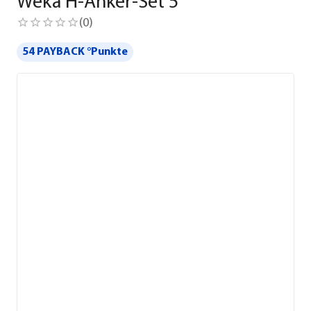
Weka H-Anker-Set 5
(
0
)
54 PAYBACK °Punkte