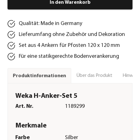
In den Warenkorb
Qualität: Made in Germany
Lieferumfang ohne Zubehör und Dekoration
Set aus 4 Ankern für Pfosten 120 x 120 mm
Für eine statikgerechte Bodenverankerung
Über das Produkt
Hinweise
Produktinformationen
Weka H-Anker-Set 5
Art. Nr.
1189299
Merkmale
Farbe
Silber