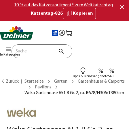
10 % auf das Katzensortiment* zum Weltkatzentag
Katzentag-826
Kopieren
lle Kategorien
Tipps & Trends
Angebote
SALE
Zurück
Startseite
Garten
Gartenhäuser & Carports
Pavillons
Weka Gartenoase 651 B Gr. 2, ca. B678/H306/T380 cm