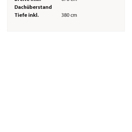
Dachüberstand
Tiefe inkl.
380 cm
Dachüberstand
Breite Sockelmaß
608 cm
Tiefe Sockelmaß
310 cm
Grundfläche
10,8 m²
Firsthöhe
306 cm
Merkmale
Materialien
Fichtenholz|Kiefernholz
Oberfläche
kesseldruckimprägniert
Form
Walmdach
Dachbelag
keine
Dacheindeckung
Sonstiges
Marke
Weka