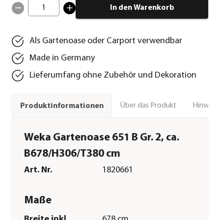
1
In den Warenkorb
Als Gartenoase oder Carport verwendbar
Made in Germany
Lieferumfang ohne Zubehör und Dekoration
Über das Produkt
Hinweise
Produktinformationen
Weka Gartenoase 651 B Gr. 2, ca.
B678/H306/T380 cm
Art. Nr.
1820661
Maße
Breite inkl.
678 cm