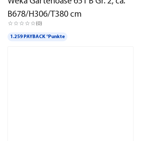
Weka Gartenoase 651 B Gr. 2, ca.
B678/H306/T380 cm
(
0
)
1.259 PAYBACK °Punkte