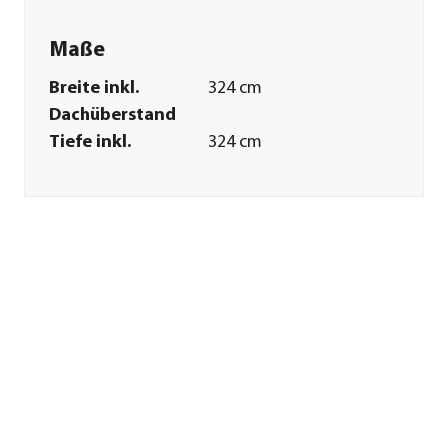
Maße
Breite inkl.
324 cm
Dachüberstand
Tiefe inkl.
324 cm
Dachüberstand
Breite Sockelmaß
324 cm
Tiefe Sockelmaß
324 cm
Grundfläche
10,5 m²
Firsthöhe
242 cm
Merkmale
Farbe
Natur
Materialien
Leimholz
Oberfläche
naturbelassen
Dachbelag
keine