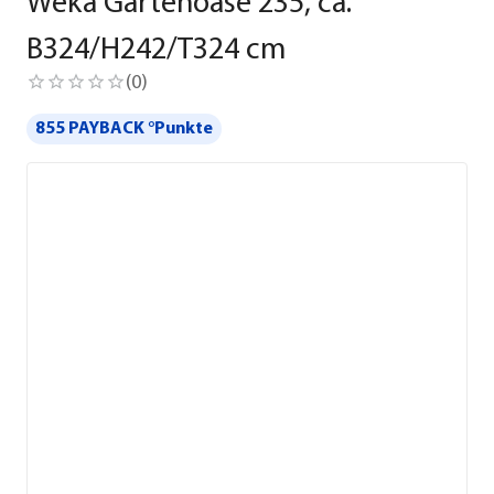
Weka Gartenoase 235, ca.
B324/H242/T324 cm
(
0
)
855 PAYBACK °Punkte