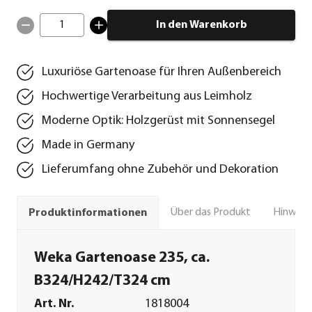
1
In den Warenkorb
Luxuriöse Gartenoase für Ihren Außenbereich
Hochwertige Verarbeitung aus Leimholz
Moderne Optik: Holzgerüst mit Sonnensegel
Made in Germany
Lieferumfang ohne Zubehör und Dekoration
Über das Produkt
Hinweise
Produktinformationen
Weka Gartenoase 235, ca.
B324/H242/T324 cm
Art. Nr.
1818004