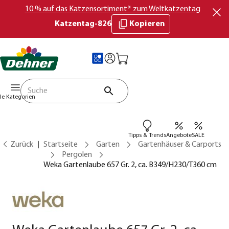
10 % auf das Katzensortiment* zum Weltkatzentag
Katzentag-826
Kopieren
lle Kategorien
Tipps & Trends
Angebote
SALE
Zurück
Startseite
Garten
Gartenhäuser & Carports
Pergolen
Weka Gartenlaube 657 Gr. 2, ca. B349/H230/T360 cm