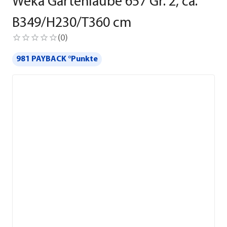
Weka Gartenlaube 657 Gr. 2, ca.
B349/H230/T360 cm
(
0
)
981 PAYBACK °Punkte