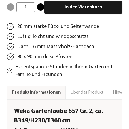
1
In den Warenkorb
28 mm starke Rück- und Seitenwände
Luftig, leicht und windgeschützt
Dach: 16 mm Massivholz-Flachdach
90 x 90 mm dicke Pfosten
Für entspannte Stunden in Ihrem Garten mit
Familie und Freunden
Über das Produkt
Hinweise
Produktinformationen
Weka Gartenlaube 657 Gr. 2, ca.
B349/H230/T360 cm