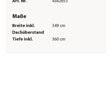
Art. Nr.
4362653
Maße
Breite inkl.
349 cm
Dachüberstand
Tiefe inkl.
360 cm
Dachüberstand
Breite Sockelmaß
306 cm
Tiefe Sockelmaß
306 cm
Grundfläche
9,2 m²
Firsthöhe
230 cm
Dachüberstand
21,5-27 cm
Wandstärke
2,8 cm
Merkmale
Farbe
Natur
Materialien
Holz