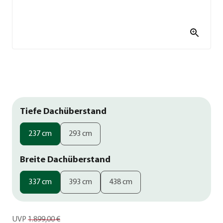
Tiefe Dachüberstand
237 cm
293 cm
Breite Dachüberstand
337 cm
393 cm
438 cm
UVP
1.899,00 €