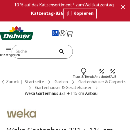
10 % auf das Katzensortiment* zum Weltkatzentag
Katzentag-826
Kopieren
lle Kategorien
Tipps & Trends
Angebote
SALE
Zurück
Startseite
Garten
Gartenhäuser & Carports
Gartenhäuser & Gerätehäuser
Weka Gartenhaus 321 + 115 cm Anbau