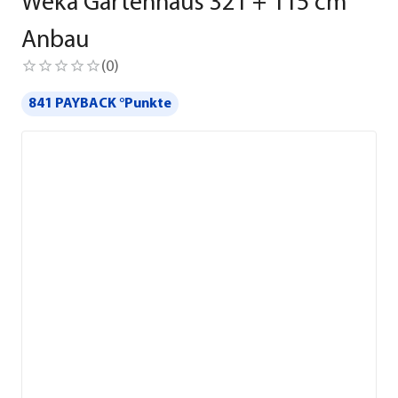
Weka Gartenhaus 321 + 115 cm
Anbau
(
0
)
841 PAYBACK °Punkte