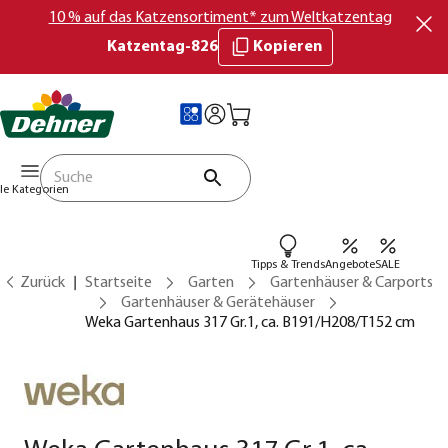
10 % auf das Katzensortiment* zum Weltkatzentag
Katzentag-826
Kopieren
lle Kategorien
Tipps & Trends
Angebote
SALE
Zurück
Startseite
Garten
Gartenhäuser & Carports
Gartenhäuser & Gerätehäuser
Weka Gartenhaus 317 Gr.1, ca. B191/H208/T152 cm