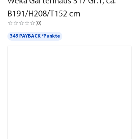
Weka Gartenhaus 317 Gr.1, ca.
B191/H208/T152 cm
(
0
)
349 PAYBACK °Punkte