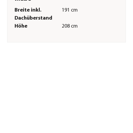
Breite inkl.
191 cm
Dachüberstand
Höhe
208 cm
Tiefe inkl.
152 cm
Dachüberstand
Breite Sockelmaß
152 cm
Tiefe Sockelmaß
130 cm
Grundfläche
1,9 m²
Firsthöhe
208 cm
Dachüberstand
12-19 cm
Türhöhe
180 cm
Türbreite
75 cm
Wandstärke
19 mm
Merkmale
Farbe
Natur