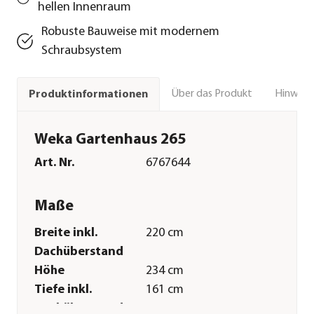
hellen Innenraum
Robuste Bauweise mit modernem
Schraubsystem
Über das Produkt
Hinweise
Produktinformationen
Weka Gartenhaus 265
Art. Nr.
6767644
Maße
Breite inkl.
220 cm
Dachüberstand
Höhe
234 cm
Tiefe inkl.
161 cm
Dachüberstand