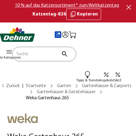
10 % auf das Katzensortiment* zum Weltkatzentag
Katzentag-826
Kopieren
lle Kategorien
Tipps & Trends
Angebote
SALE
Zurück
Startseite
Garten
Gartenhäuser & Carports
Gartenhäuser & Gerätehäuser
Weka Gartenhaus 265