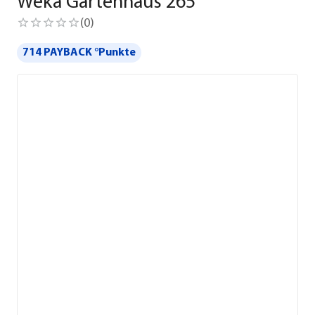
Weka Gartenhaus 265
(
0
)
714 PAYBACK °Punkte