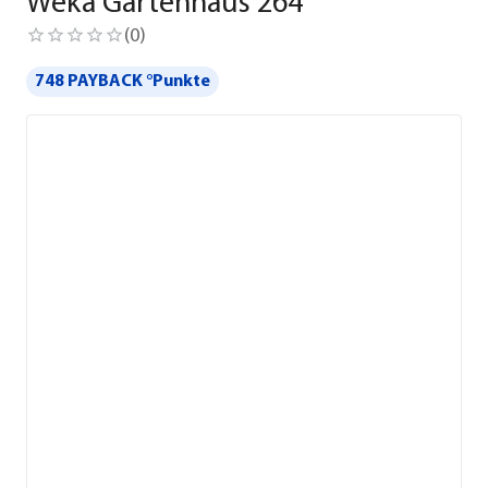
Weka Gartenhaus 264
(
0
)
748 PAYBACK °Punkte