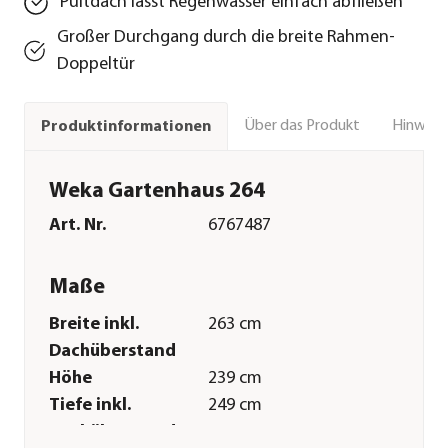
Pultdach lässt Regenwasser einfach abfließen
Großer Durchgang durch die breite Rahmen-
Doppeltür
Über das Produkt
Hinweise
Produktinformationen
Weka Gartenhaus 264
Art. Nr.
6767487
Maße
Breite inkl.
263 cm
Dachüberstand
Höhe
239 cm
Tiefe inkl.
249 cm
Dachüberstand