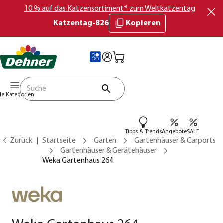
10 % auf das Katzensortiment* zum Weltkatzentag
Katzentag-826
Kopieren
lle Kategorien
Tipps & Trends
Angebote
SALE
Zurück
Startseite
Garten
Gartenhäuser & Carports
Gartenhäuser & Gerätehäuser
Weka Gartenhaus 264