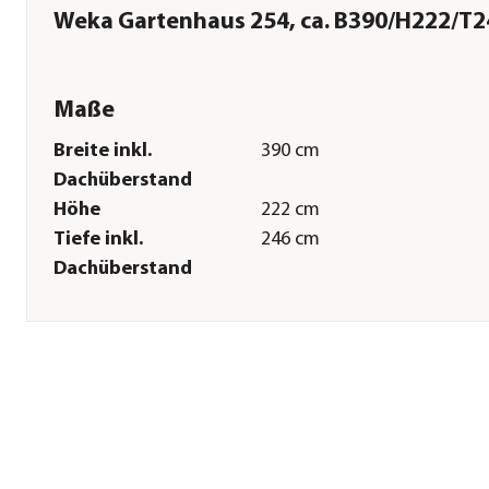
Weka Gartenhaus 254, ca. B390/H222/T
Maße
Breite inkl.
390 cm
Dachüberstand
Höhe
222 cm
Tiefe inkl.
246 cm
Dachüberstand
Gewicht
610,39 kg
Innenmaß Breite
370 cm
Innenmaß Länge
200 cm
Breite Sockelmaß
370 cm
Tiefe Sockelmaß
200 cm
Grundfläche
7,4 m²
Dachüberstand
12-22 cm