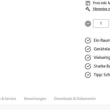
Preis inkl.
Hinweise z
1
Ein Rau
Gerätela
Vielseit
Starke B
Tipp: Sc
 & Service
Bewertungen
Downloads & Dokumente