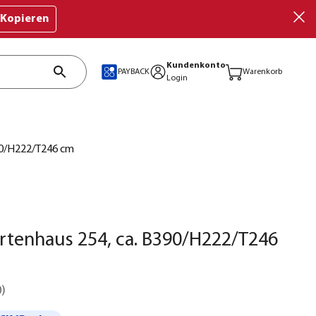
Kopieren
Kundenkonto
PAYBACK
Warenkorb
Login
90/H222/T246 cm
tenhaus 254, ca. B390/H222/T246
0
)