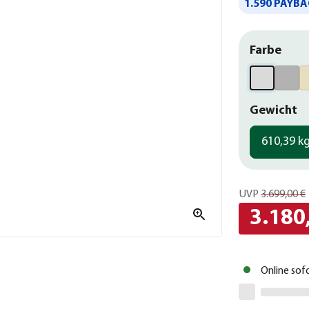
1.590 PAYBA
Farbe
Gewicht
610,39 k
UVP
3.699,00 €
3.180
Online sof