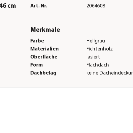
246 cm
Art. Nr.
2064608
Merkmale
Farbe
Hellgrau
Materialien
Fichtenholz
Oberfläche
lasiert
Form
Flachdach
Dachbelag
keine Dacheindecku
Türart
Doppeltüre
Boden
16 mm Massivholzb