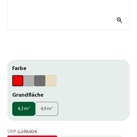
Farbe
Grundfläche
4,3 m²
4,9 m²
UVP
2.249,00 €