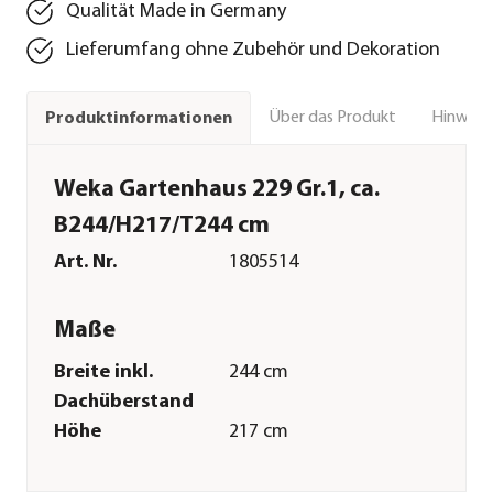
Qualität Made in Germany
Lieferumfang ohne Zubehör und Dekoration
Über das Produkt
Hinweise
Produktinformationen
Weka Gartenhaus 229 Gr.1, ca.
B244/H217/T244 cm
Art. Nr.
1805514
Maße
Breite inkl.
244 cm
Dachüberstand
Höhe
217 cm
Tiefe inkl.
244 cm
Dachüberstand