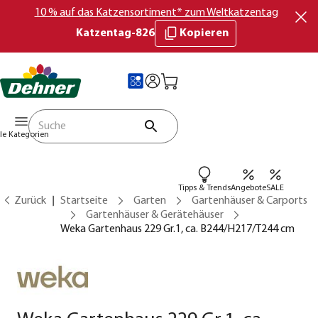
10 % auf das Katzensortiment* zum Weltkatzentag
Katzentag-826
Kopieren
lle Kategorien
Tipps & Trends
Angebote
SALE
Zurück
Startseite
Garten
Gartenhäuser & Carports
Gartenhäuser & Gerätehäuser
Weka Gartenhaus 229 Gr.1, ca. B244/H217/T244 cm