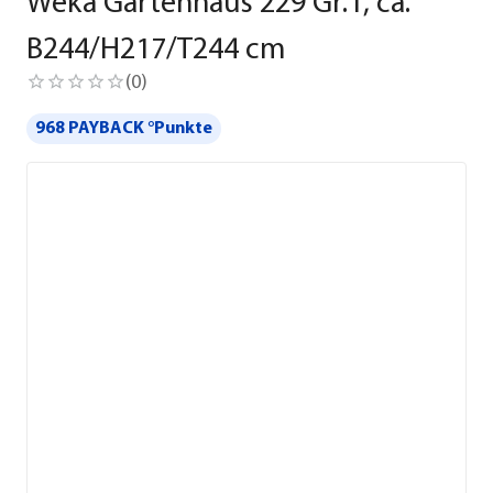
Weka Gartenhaus 229 Gr.1, ca.
B244/H217/T244 cm
(
0
)
968 PAYBACK °Punkte