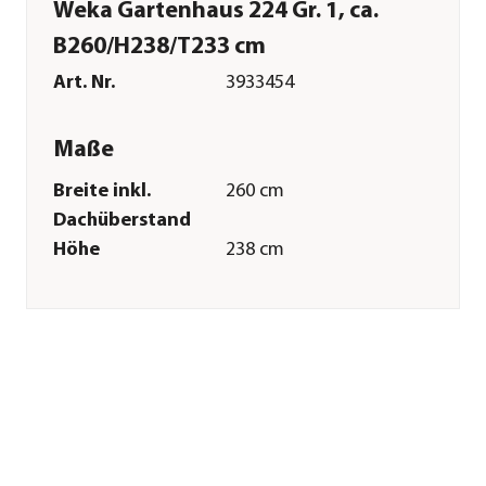
Weka Gartenhaus 224 Gr. 1, ca.
B260/H238/T233 cm
Art. Nr.
3933454
Maße
Breite inkl.
260 cm
Dachüberstand
Höhe
238 cm
Tiefe inkl.
233 cm
Dachüberstand
Breite Sockelmaß
205 cm
Tiefe Sockelmaß
209 cm
Grundfläche
4,3 m²
Firsthöhe
238 cm
Dachüberstand
12-22,5 cm
Türhöhe
173 cm