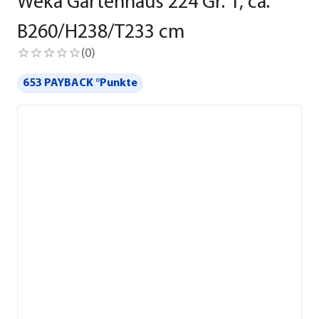
Weka Gartenhaus 224 Gr. 1, ca.
B260/H238/T233 cm
(
0
)
653 PAYBACK °Punkte