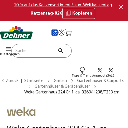
10 % auf das Katzensortiment* zum Weltkatzentag
Katzentag-826
Kopieren
lle Kategorien
Tipps & Trends
Angebote
SALE
Zurück
Startseite
Garten
Gartenhäuser & Carports
Gartenhäuser & Gerätehäuser
Weka Gartenhaus 224 Gr. 1, ca. B260/H238/T233 cm