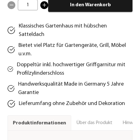
1
In den Warenkorb
Klassisches Gartenhaus mit hübschen
Satteldach
Bietet viel Platz für Gartengeräte, Grill, Möbel
u.v.m.
Doppeltür inkl. hochwertiger Griffgarnitur mit
Profilzylinderschloss
Handwerksqualität Made in Germany 5 Jahre
Garantie
Lieferumfang ohne Zubehör und Dekoration
Über das Produkt
Hinweise
Produktinformationen