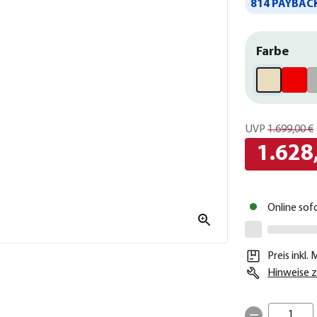
814 PAYBACK
Farbe
UVP
1.699,00 €
1.628
Online sof
Preis inkl.
Hinweise z
1