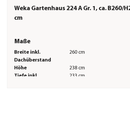
Weka Gartenhaus 224 A Gr. 1, ca. B260/
cm
Maße
Breite inkl.
260 cm
Dachüberstand
Höhe
238 cm
Tiefe inkl.
233 cm
Dachüberstand
Breite Sockelmaß
205 cm
Tiefe Sockelmaß
209 cm
Grundfläche
6 m²
Firsthöhe
238 cm
Dachüberstand
12-27,5 cm