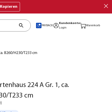
Kopieren
Kundenkonto
PAYBACK
Warenkorb
Login
 ca. B260/H230/T233 cm
tenhaus 224 A Gr. 1, ca.
30/T233 cm
0
)