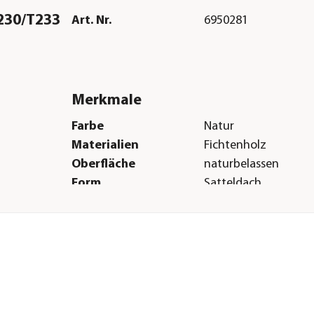
H230/T233
Art. Nr.
6950281
Merkmale
Farbe
Natur
Materialien
Fichtenholz
Oberfläche
naturbelassen
Form
Satteldach
Dachbelag
keine Dacheindecku
Türart
Doppeltüre
Boden
16 mm Massivholzb