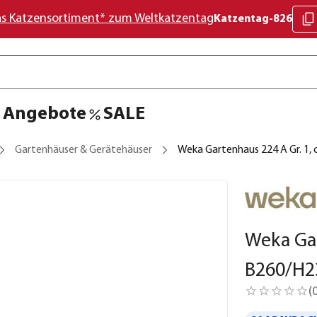
as Katzensortiment* zum Weltkatzentag
Katzentag-826
Angebote
SALE
Gartenhäuser & Gerätehäuser
Weka Gartenhaus 224 A Gr. 1,
Weka Gar
B260/H2
(