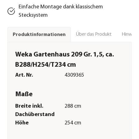
Einfache Montage dank klassischem
Stecksystem
Über das Produkt
Hinweise
Produktinformationen
Weka Gartenhaus 209 Gr. 1,5, ca.
B288/H254/T234 cm
Art. Nr.
4309365
Maße
Breite inkl.
288 cm
Dachüberstand
Höhe
254 cm
Tiefe inkl.
234 cm