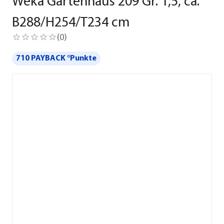
Weka Gartenhaus 209 Gr. 1,5, ca.
B288/H254/T234 cm
(
0
)
710 PAYBACK °Punkte