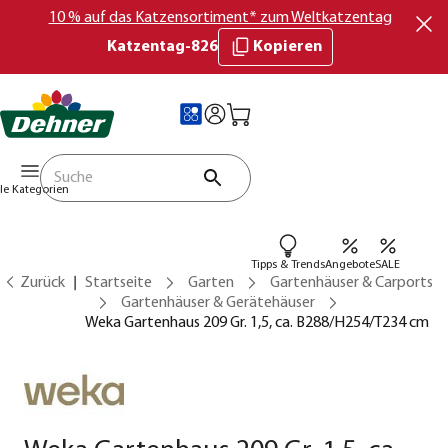
10 % auf das Katzensortiment* zum Weltkatzentag
Katzentag-826
Kopieren
lle Kategorien
Tipps & Trends
Angebote
SALE
Zurück
Startseite
Garten
Gartenhäuser & Carports
Gartenhäuser & Gerätehäuser
Weka Gartenhaus 209 Gr. 1,5, ca. B288/H254/T234 cm