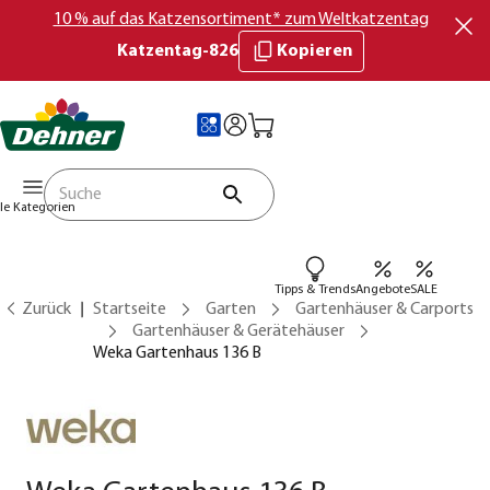
10 % auf das Katzensortiment* zum Weltkatzentag
Katzentag-826
Kopieren
lle Kategorien
Tipps & Trends
Angebote
SALE
Zurück
Startseite
Garten
Gartenhäuser & Carports
Gartenhäuser & Gerätehäuser
Weka Gartenhaus 136 B