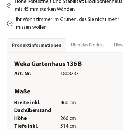
Hohe Robustheit und Stabilität: Blockbohlenhaus
mit 45 mm starken Wänden
Ihr Wohnzimmer im Grünen, das Sie nicht mehr
missen wollen
Über das Produkt
Hinweise
Produktinformationen
Weka Gartenhaus 136 B
Art. Nr.
1808237
Maße
Breite inkl.
460 cm
Dachüberstand
Höhe
266 cm
Tiefe inkl.
514 cm