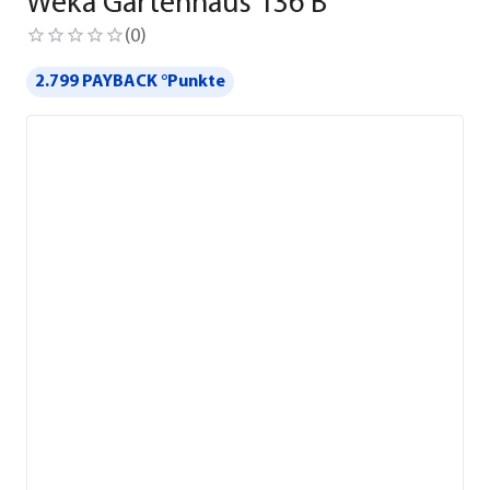
Weka Gartenhaus 136 B
(
0
)
2.799 PAYBACK °Punkte